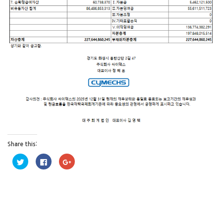
Share this:
트
페
구
위
이
글
터
스
+
로
북
1
공
에
에
유
공
서
하
유
공
기
하
유
(
려
하
새
면
려
창
클
면