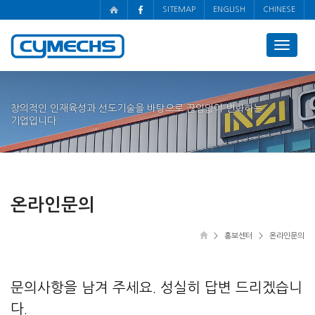
SITEMAP
ENGLISH
CHINESE
Toggle
navigat
창의적인 인재육성과 선도기술을 바탕으로 끊임없이 변화하는
기업입니다.
온라인문의
> 홍보센터 > 온라인문의
문의사항을 남겨 주세요. 성실히 답변 드리겠습니
다.