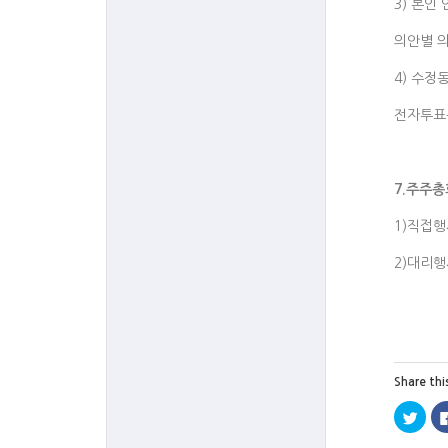
3) 본인
의안별 
4) 수정
전자투표
7.
주주총
1)직접행
2)대리행
Share thi
트
위
터