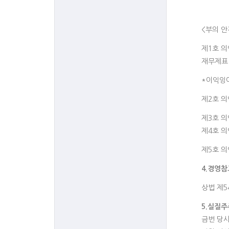
<부의 안
제1호 의안
재무제표
*이익잉여
제2호 의
제3호 의
제4호 의
제5호 의
4.
경영참
상법 제
5.
실질주
금번 당