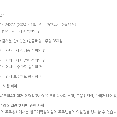
건>
 : 제20기(2024년 1월 1일 ~ 2024년 12월31일)
 및 연결재무제표 승인의 건
금처분(안) 승인 (현금배당 1주당 350원)
안 : 사내이사 정혜승 선임의 건
안 : 사외이사 이양희 선임의 건
안 : 이사 보수한도 승인의 건
안 : 감사 보수한도 승인의 건
고사항 비치
542조의4에 의거 경영참고사항을 우리회사의 본점, 금융위원회, 한국거래소 
주의 의결권 행사에 관한 사항
사의 주주총회에서는 한국예탁결제원이 주주님들의 의결권을 행사할 수 없습니