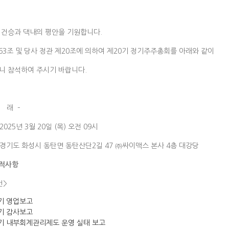
 건승과 댁내의 평안을 기원합니다.
63조 및 당사 정관 제20조에 의하여 제20기 정기주주총회를 아래와 같이
니 참석하여 주시기 바랍니다.
래 –
 2025년 3월 20일 (목) 오전 09시
 경기도 화성시 동탄면 동탄산단2길 47 ㈜싸이맥스 본사 4층 대강당
적사항
건>
기 영업보고
기 감사보고
기 내부회계관리제도 운영 실태 보고