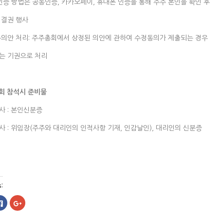
 인증 방법은 공동인증, 카카오페이, 휴대폰 인증을 통해 주주 본인을 확인 후
의결권 행사
동의안 처리: 주주총회에서 상정된 의안에 관하여 수정동의가 제출되는 경우
는 기권으로 처리
회 참석시 준비물
사 : 본인신분증
사 : 위임장(주주와 대리인의 인적사항 기재, 인감날인), 대리인의 신분증
s:
페
구
이
글
스
+