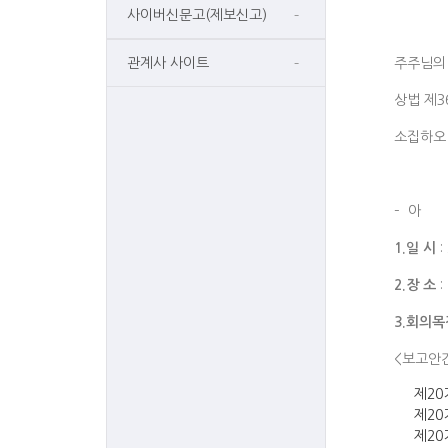
사이버신문고(제보신고)
관계사 사이트
주주님의
상법 제3
소집하오
– 아 
1.
일 시
:
2.
장 소
:
3.
회의목
<보고안
제20
제20
제20