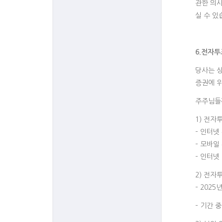
관한 의
실 수 있
6.전자투
당사는 상
증권에 
주주님들
1) 전
– 인터넷 주
– 모바일 주
– 인터넷
2) 전자
– 2025
– 기간 