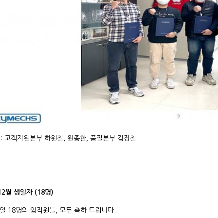
: 고객지원본부 하원철, 원종한, 품질본부 김장철
 생일자 (18명)
 생일 18명의 임직원들, 모두 축하 드립니다.