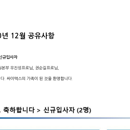
0년 12월 공유사항
규입사자
원본부 우진성프로님, 권순길프로님,
다. 싸이맥스의 가족이 된 것을 환영합니다.