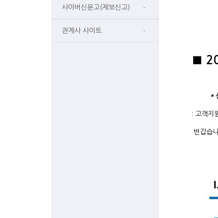
사이버신문고(제보신고)
관계사 사이트
■ 2
＊신
: 고객지
반갑습니