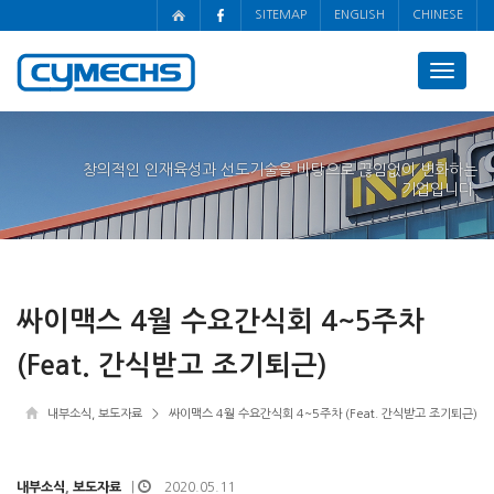
SITEMAP
ENGLISH
CHINESE
Toggle
navigat
창의적인 인재육성과 선도기술을 바탕으로 끊임없이 변화하는
기업입니다.
싸이맥스 4월 수요간식회 4~5주차
(Feat. 간식받고 조기퇴근)
내부소식
,
보도자료
> 싸이맥스 4월 수요간식회 4~5주차 (Feat. 간식받고 조기퇴근)
내부소식
,
보도자료
2020.05.11