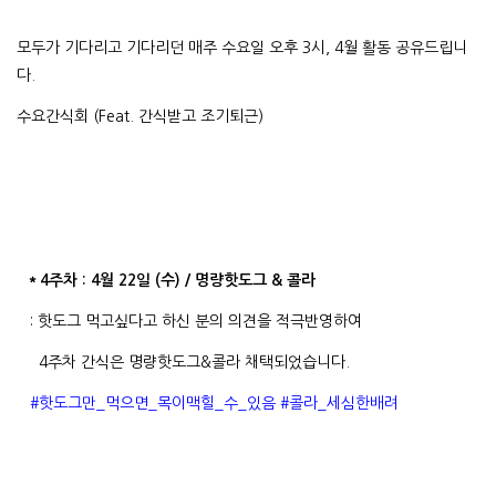
모두가 기다리고 기다리던 매주 수요일 오후 3시, 4월 활동 공유드립니
다.
수요간식회 (Feat. 간식받고 조기퇴근)
＊4주차 : 4월 22일 (수) / 명량핫도그 & 콜라
: 핫도그 먹고싶다고 하신 분의 의견을 적극반영하여
4주차 간식은 명량핫도그&콜라 채택되었습니다.
#핫도그만_먹으면_목이맥힐_수_있음 #콜라_세심한배려