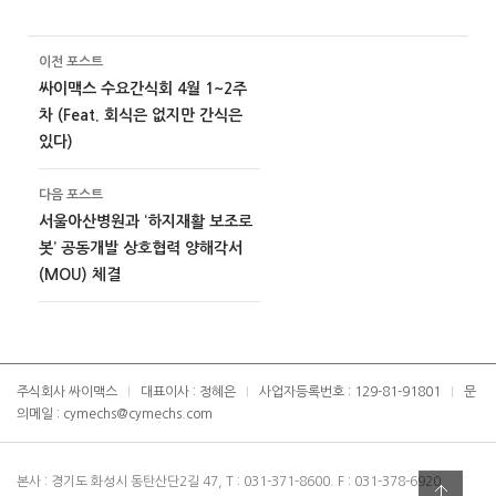
서
하
릭
열
세
하
림
요
세
)
.
요
(
(
이전 포스트
포스트 이동 메뉴
새
새
창
창
싸이맥스 수요간식회 4월 1~2주
에
에
서
서
차 (Feat. 회식은 없지만 간식은
열
열
림
림
있다)
)
)
다음 포스트
서울아산병원과 ‘하지재활 보조로
봇’ 공동개발 상호협력 양해각서
(MOU) 체결
주식회사 싸이맥스
대표이사 : 정혜은
사업자등록번호 : 129-81-91801
문
|
|
|
의메일 : cymechs@cymechs.com
본사 : 경기도 화성시 동탄산단2길 47, T : 031-371-8600. F : 031-378-6920