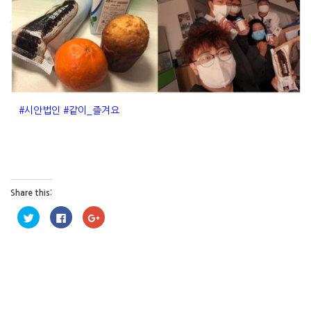
#시안법인 #같이_즐겨요
Share this:
트
페
구
위
이
글
터
스
+
로
북
1
공
에
에
유
공
서
하
유
공
기
하
유
(
려
하
새
면
려
창
클
면
에
릭
클