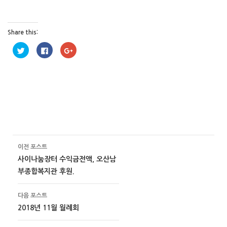
Share this:
트
페
구
위
이
글
터
스
+
로
북
1
공
에
에
유
공
서
하
유
공
기
하
유
(
려
하
새
면
려
창
클
면
에
릭
클
서
하
릭
열
세
하
림
요
세
)
.
요
(
(
이전 포스트
포스트 이동 메뉴
새
새
창
창
사이나눔장터 수익금전액, 오산남
에
에
서
서
부종합복지관 후원.
열
열
림
림
)
)
다음 포스트
2018년 11월 월례회