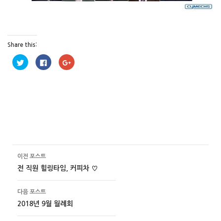
Share this:
트
페
구
위
이
글
터
스
+
로
북
1
공
에
에
유
공
서
하
유
공
기
하
유
(
려
하
새
면
려
창
클
면
에
릭
클
서
하
릭
열
세
하
림
요
세
)
.
요
(
(
이전 포스트
포스트 이동 메뉴
새
새
창
창
전 직원 힐링타임, 커피차 ♡
에
에
서
서
열
열
림
림
다음 포스트
)
)
2018년 9월 월례회