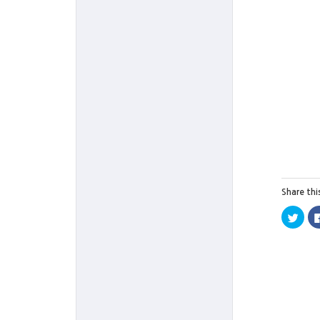
Share thi
트
위
터
로
공
유
하
기
(
새
창
에
서