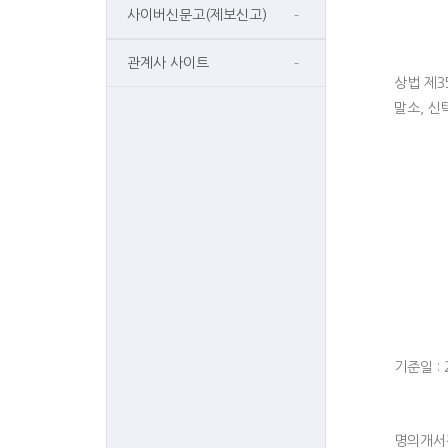
사이버신문고(제보신고)
관계사 사이트
상법 제3
말소, 신
기준일 : 
명의개서정지