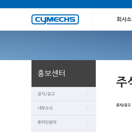
회사소
홍보센터
주
공지/공고
공지/공고
내부소식
온라인문의