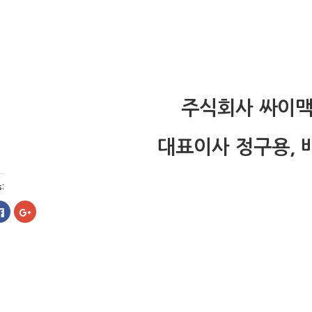
주식회사 싸이
대표이사 정구용, 
s:
페
구
이
글
스
+
북
1
에
에
공
서
유
공
하
유
려
하
면
려
클
면
릭
클
하
릭