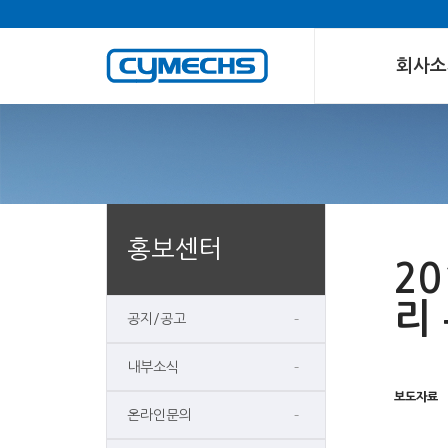
회사소
홍보센터
2
리
공지/공고
내부소식
보도자료
온라인문의