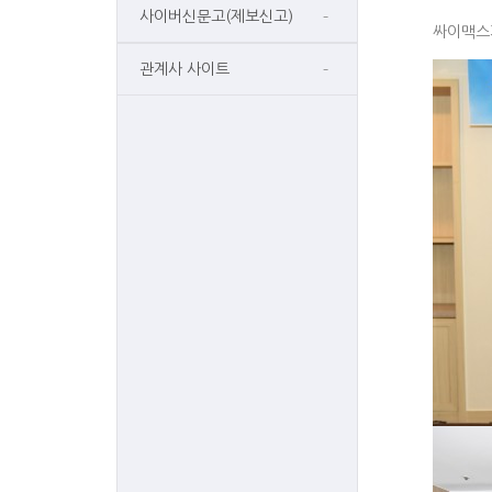
사이버신문고(제보신고)
싸이맥스
관계사 사이트