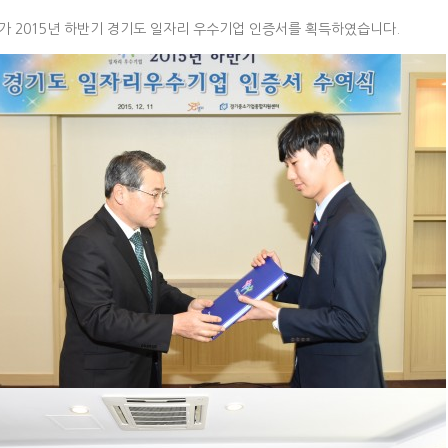
가 2015년 하반기 경기도 일자리 우수기업 인증서를 획득하였습니다.