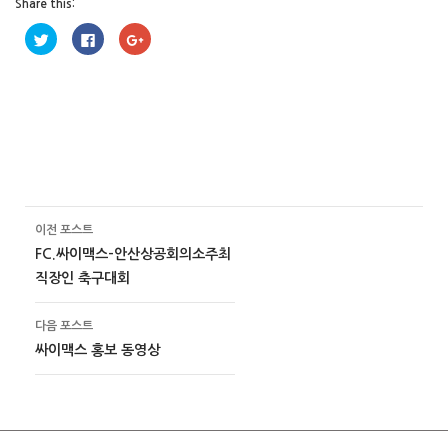
Share this:
트
페
구
위
이
글
터
스
+
로
북
1
공
에
에
유
공
서
하
유
공
기
하
유
(
려
하
새
면
려
창
클
면
에
릭
클
서
하
릭
열
세
하
림
요
세
)
.
요
(
(
이전 포스트
포스트 이동 메뉴
새
새
창
창
FC.싸이맥스-안산상공회의소주최
에
에
서
서
직장인 축구대회
열
열
림
림
)
)
다음 포스트
싸이맥스 홍보 동영상