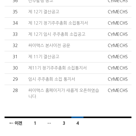
36
신주발행 공고
CYMECHS
35
제 12기 결산공고
CYMECHS
34
제 12기 정기주주총회 소집통지서
CYMECHS
33
제 12기 임시 주주총회 소집공고
CYMECHS
32
싸이맥스 본사이전 공문
CYMECHS
31
제 11기 결산공고
CYMECHS
30
제11기 정기주주총회 소집통지서
CYMECHS
29
임시 주주총회 소집 통지서
CYMECHS
28
싸이맥스 홈페이지가 새롭게 오픈하였습
CYMECHS
니다.
포스트 이동 메뉴
← 이전
1
…
3
4