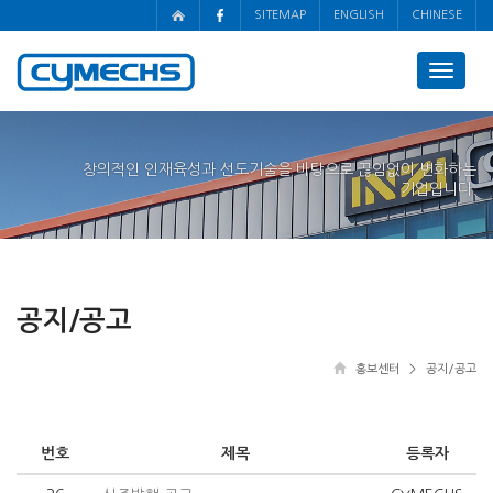
SITEMAP
ENGLISH
CHINESE
Toggle
navigat
창의적인 인재육성과 선도기술을 바탕으로 끊임없이 변화하는
기업입니다.
공지/공고
홍보센터 > 공지/공고
번호
제목
등록자