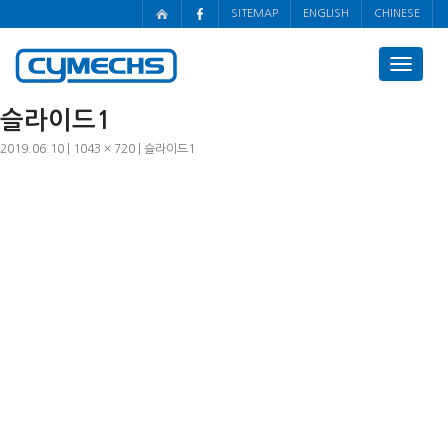
SITEMAP
ENGLISH
CHINESE
Toggle
navigat
슬라이드1
2019.06.10
1043 × 720
슬라이드1